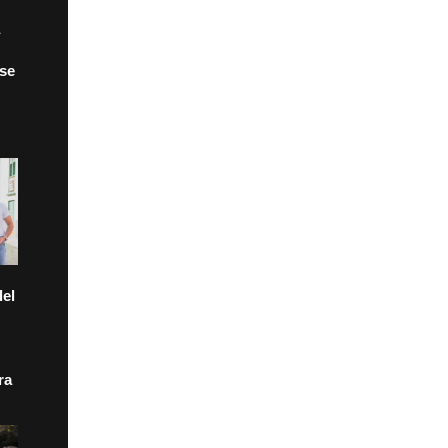
 se
el
ra