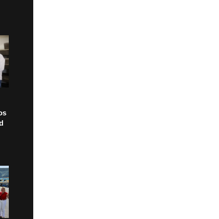
os
ad