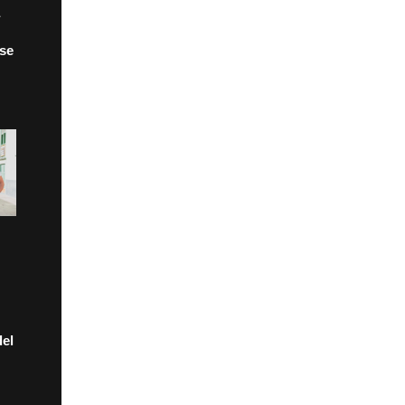
 se
el