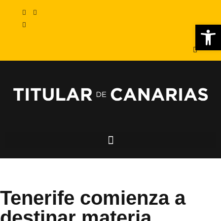
Abr
Tenerife comienza a
destinar materia