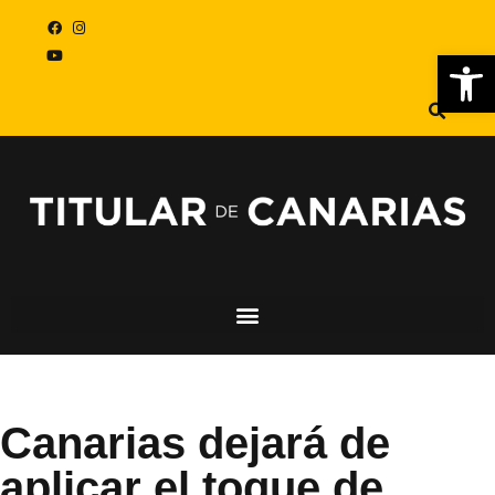
Abr
Canarias dejará de
aplicar el toque de