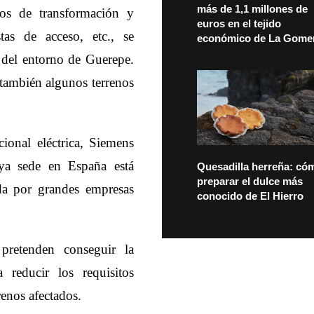
más de 1,1 millones de
ros de transformación y
euros en el tejido
tas de acceso, etc., se
económico de La Gome
s del entorno de Guerepe.
 también algunos terrenos
ional eléctrica, Siemens
a sede en España está
Quesadilla herreña: có
preparar el dulce más
ada por grandes empresas
conocido de El Hierro
 pretenden conseguir la
a reducir los requisitos
renos afectados.