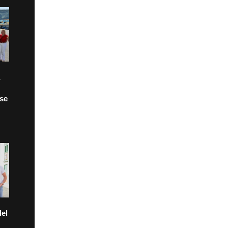
 se
el