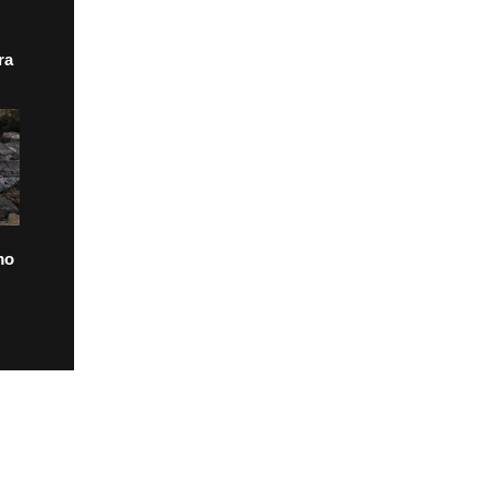
ra
mo