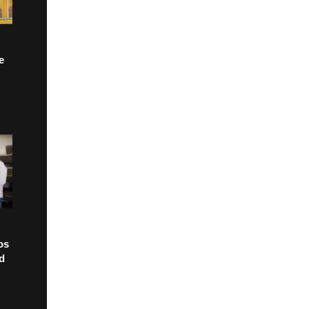
e
os
ad