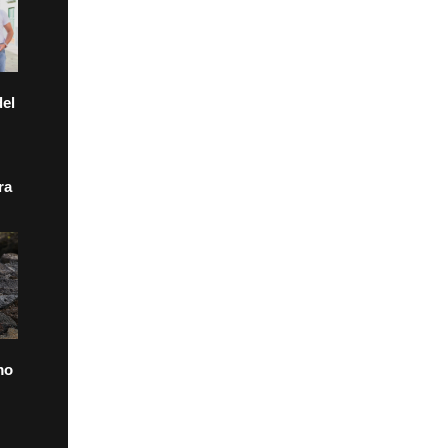
el
ra
mo