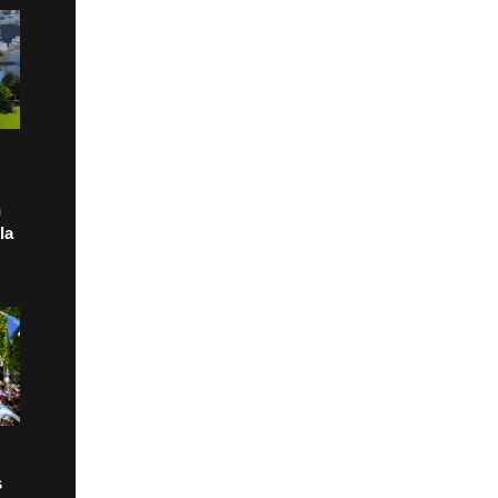
n
la
s