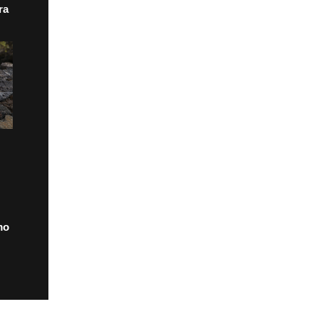
ra
mo