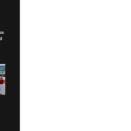
os
ad