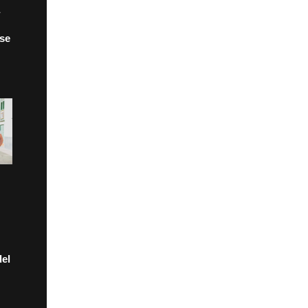
 se
el