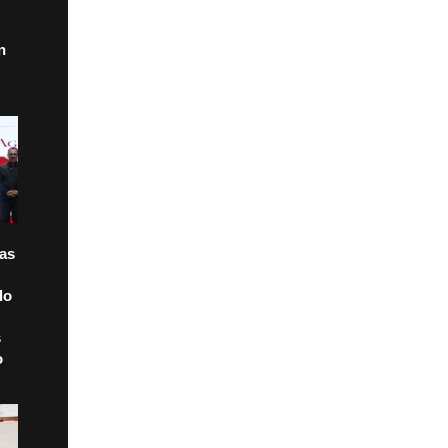
n
tas
do
s
o