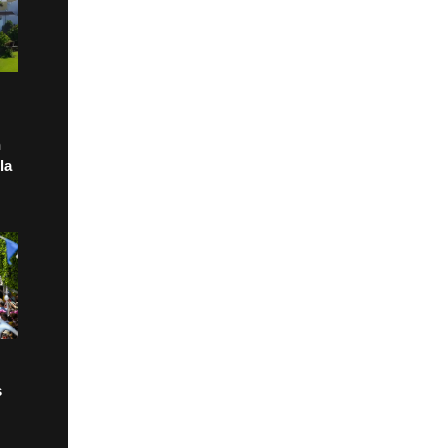
n
la
s