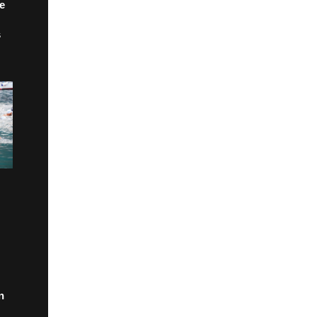
de
s
n