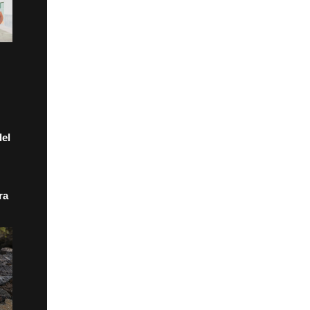
el
ra