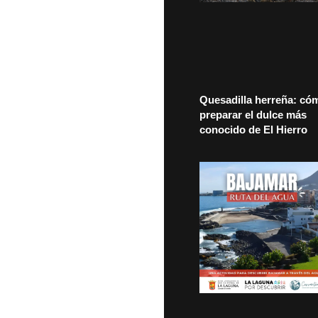
Quesadilla herreña: có
preparar el dulce más
conocido de El Hierro