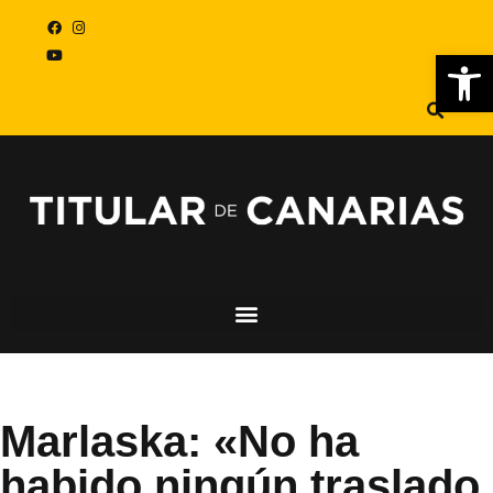
Abr
Marlaska: «No ha
habido ningún traslado