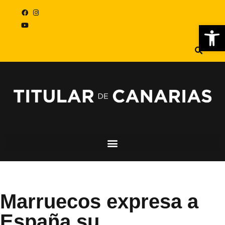
Abr
Marruecos expresa a
España su