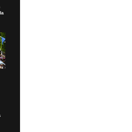
n
la
s