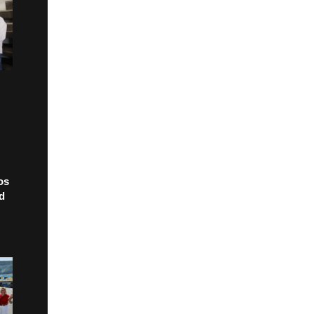
os
ad