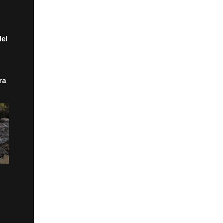
el
ra