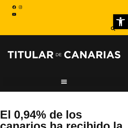
Abr
El 0,94% de los
canarios ha recibido la