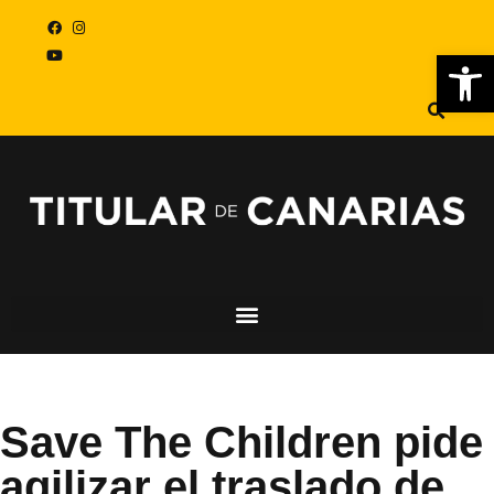
Abr
Save The Children pide
agilizar el traslado de