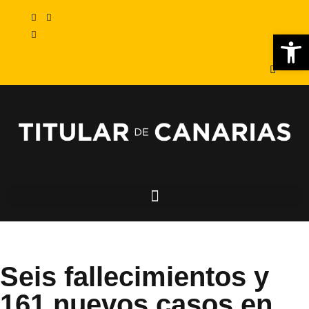
Abr
Seis fallecimientos y
161 nuevos casos en