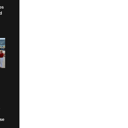
os
ad
 se