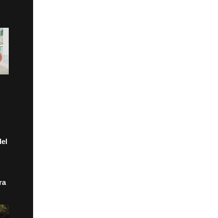
el
ra