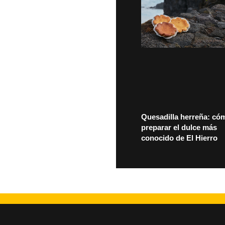
Quesadilla herreña: có
preparar el dulce más
conocido de El Hierro