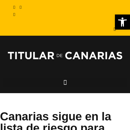
Abr
Canarias sigue en la
lista de riesgo para