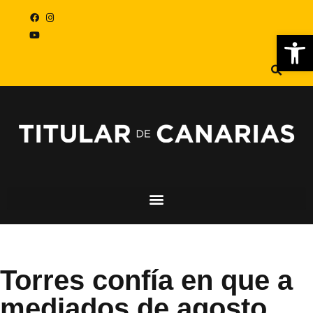
Abr
Torres confía en que a
mediados de agosto