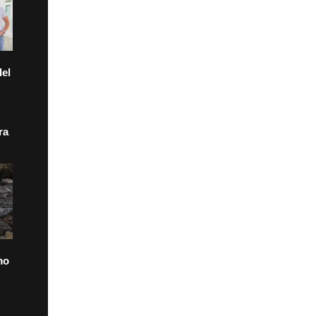
el
ra
mo