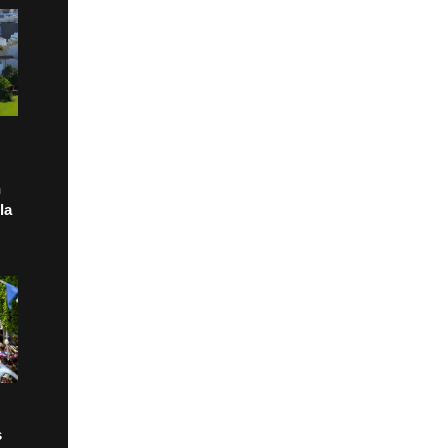
n
la
s