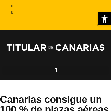
Abr
Canarias consigue un
100 % de plazas aéreas