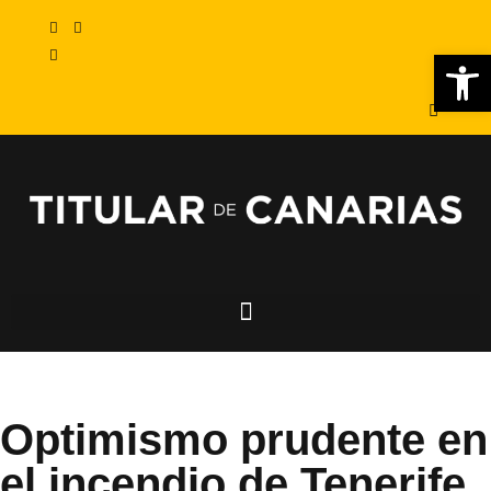
Abr
Optimismo prudente en
el incendio de Tenerife,