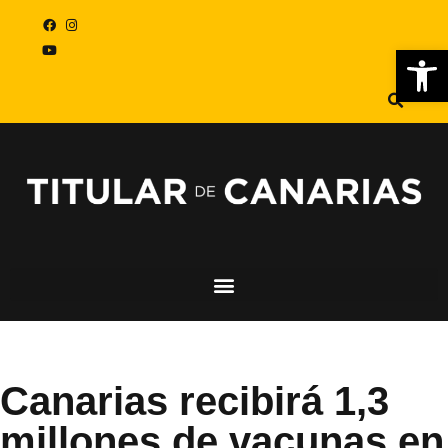
Abr
Canarias recibirá 1,3
millones de vacunas en