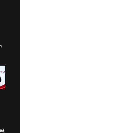
n
tas