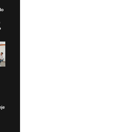
do
s
o
eje