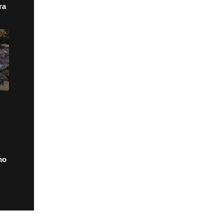
ra
mo