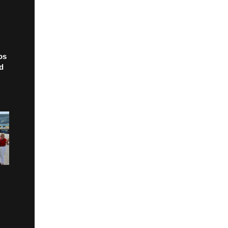
os
ad