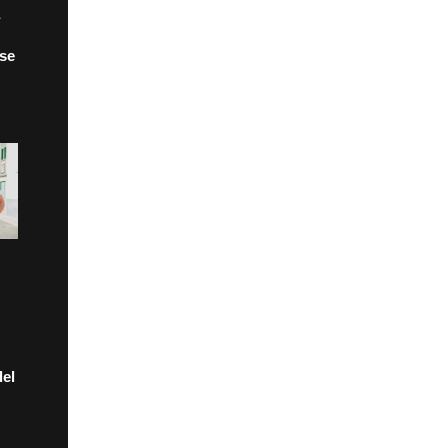
 se
el