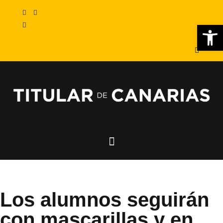
Abr
Los alumnos seguirán
con mascarillas y en