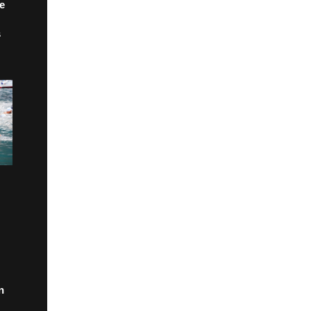
de
s
n