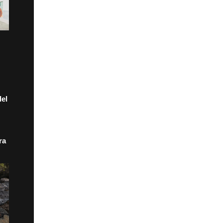
el
ra