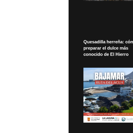
Quesadilla herreña: có
preparar el dulce más
conocido de El Hierro