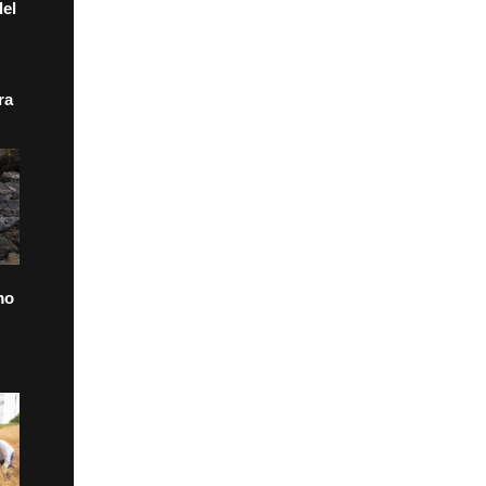
el
ra
mo