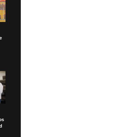
e
os
ad