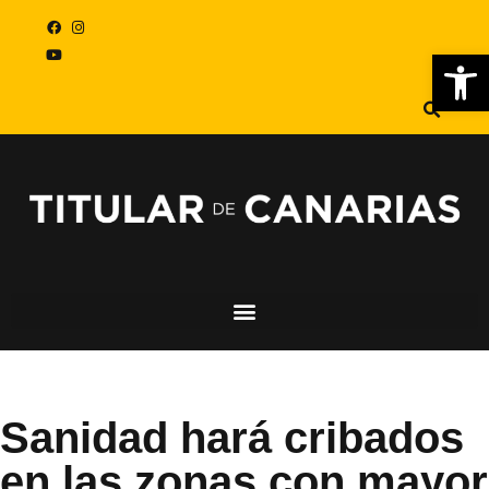
Abr
Sanidad hará cribados
en las zonas con mayor