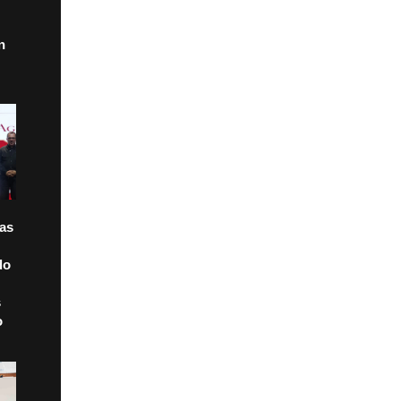
n
tas
do
s
o