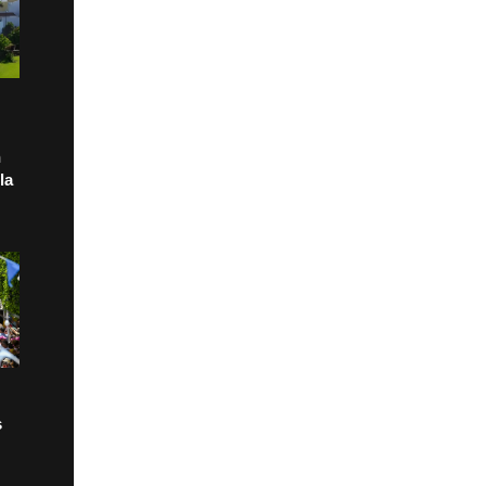
n
la
s