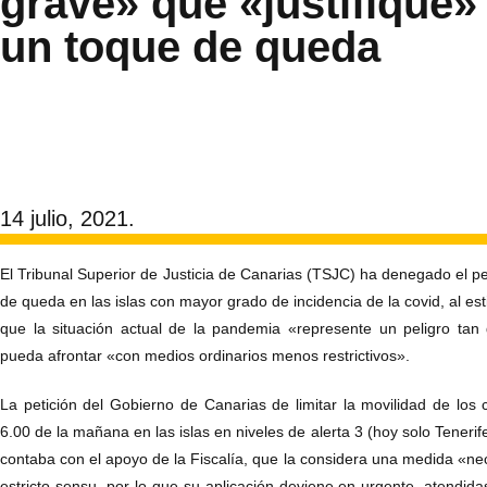
grave» que «justifique»
un toque de queda
14 julio, 2021.
El Tribunal Superior de Justicia de Canarias (TSJC) ha denegado el p
de queda en las islas con mayor grado de incidencia de la covid, al e
que la situación actual de la pandemia «represente un peligro ta
pueda afrontar «con medios ordinarios menos restrictivos».
La petición del Gobierno de Canarias de limitar la movilidad de los 
6.00 de la mañana en las islas en niveles de alerta 3 (hoy solo Tenerif
contaba con el apoyo de la Fiscalía, que la considera una medida «ne
estricto sensu, por lo que su aplicación deviene en urgente, atendida