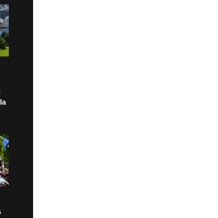
n
la
s