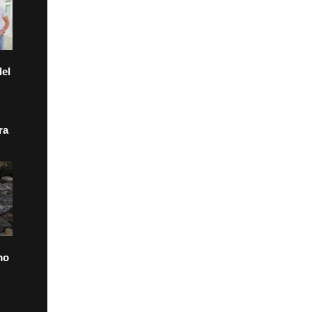
el
ra
mo