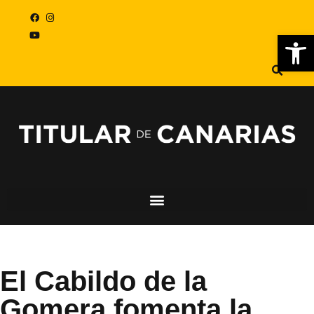
Abr
El Cabildo de la
Gomera fomenta la