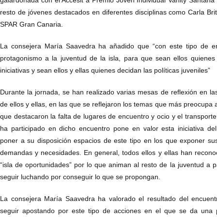
galardonada con el Accésit a Premio Joven Individual Vahity Santana o
resto de jóvenes destacados en diferentes disciplinas como Carla Bri
SPAR Gran Canaria.
La consejera María Saavedra ha añadido que “con este tipo de e
protagonismo a la juventud de la isla, para que sean ellos quiene
iniciativas y sean ellos y ellas quienes decidan las políticas juveniles”
Durante la jornada, se han realizado varias mesas de reflexión en l
de ellos y ellas, en las que se reflejaron los temas que más preocupa a 
que destacaron la falta de lugares de encuentro y ocio y el transport
ha participado en dicho encuentro pone en valor esta iniciativa de
poner a su disposición espacios de este tipo en los que exponer sus
demandas y necesidades. En general, todos ellos y ellas han recon
“isla de oportunidades” por lo que animan al resto de la juventud a par
seguir luchando por conseguir lo que se propongan.
La consejera María Saavedra ha valorado el resultado del encuen
seguir apostando por este tipo de acciones en el que se da una pa