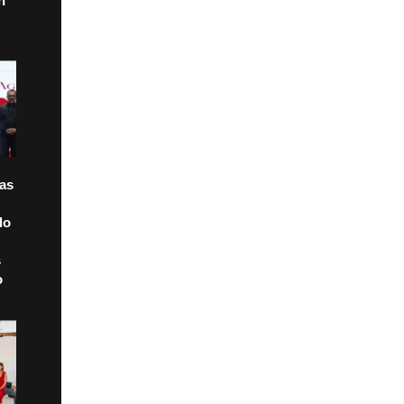
n
tas
do
s
o