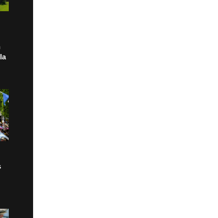
n
la
s