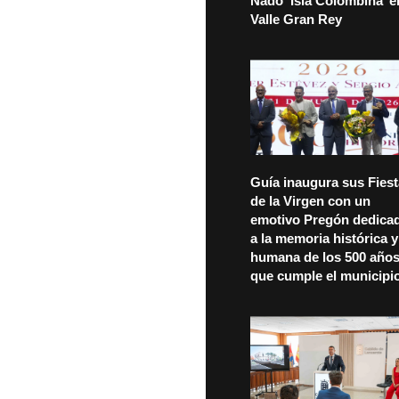
Nado ‘Isla Colombina’ e
Valle Gran Rey
Guía inaugura sus Fies
de la Virgen con un
emotivo Pregón dedica
a la memoria histórica y
humana de los 500 año
que cumple el municipi