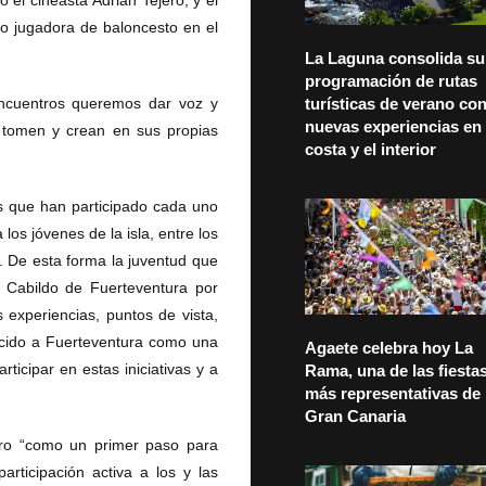
 el cineasta Adrián Tejero, y el
to jugadora de baloncesto en el
La Laguna consolida su
programación de rutas
ncuentros queremos dar voz y
turísticas de verano co
nuevas experiencias en 
s tomen y crean en sus propias
costa y el interior
as que han participado cada uno
los jóvenes de la isla, entre los
e. De esta forma la juventud que
l Cabildo de Fuerteventura por
 experiencias, puntos de vista,
ocido a Fuerteventura como una
Agaete celebra hoy La
ticipar en estas iniciativas y a
Rama, una de las fiesta
más representativas de
Gran Canaria
tro “como un primer paso para
rticipación activa a los y las