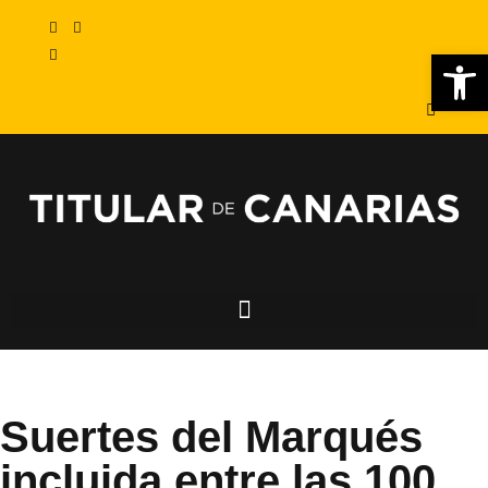
Abr
Suertes del Marqués
incluida entre las 100