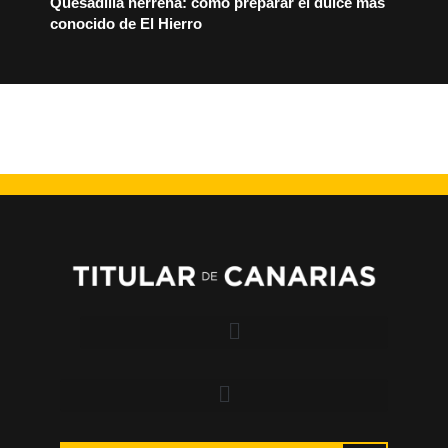
Quesadilla herreña: cómo preparar el dulce más
conocido de El Hierro