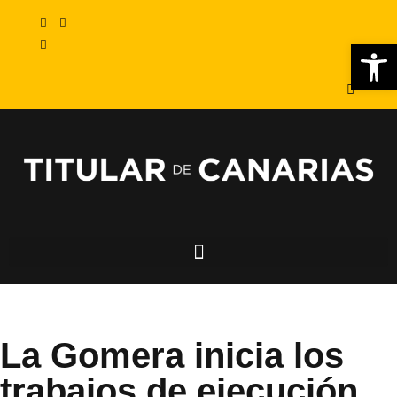
Abr
La Gomera inicia los
trabajos de ejecución