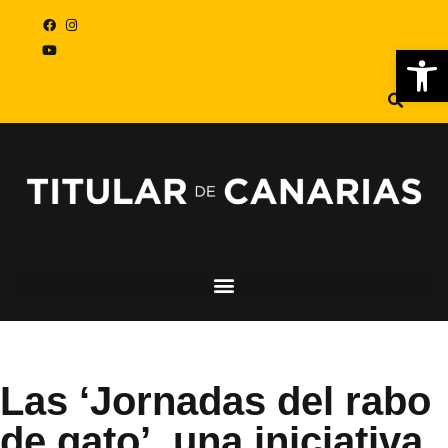
Abr
Las ‘Jornadas del rabo
de gato’, una iniciativa