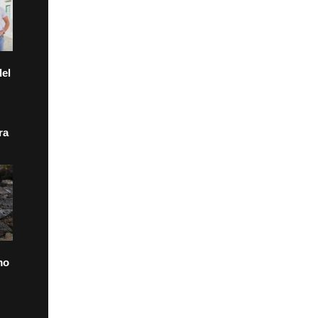
el
ra
mo