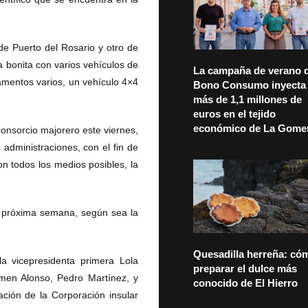
de Puerto del Rosario y otro de
a bonita con varios vehículos de
La campaña de verano d
amentos varios, un vehículo 4×4
Bono Consumo inyecta
más de 1,1 millones de
euros en el tejido
económico de La Gome
Consorcio majorero este viernes,
dministraciones, con el fin de
on todos los medios posibles, la
la próxima semana, según sea la
Quesadilla herreña: có
la vicepresidenta primera Lola
preparar el dulce más
men Alonso, Pedro Martínez, y
conocido de El Hierro
ción de la Corporación insular