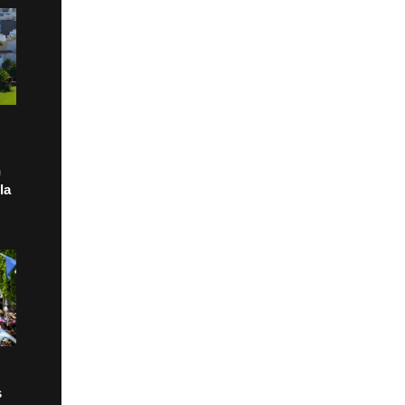
n
la
s