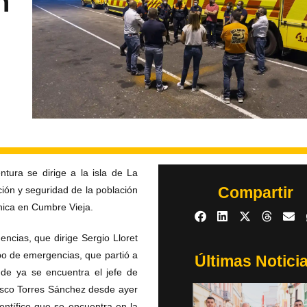
n
tura se dirige a la isla de La
Compartir
ción y seguridad de la población
nica en Cumbre Vieja.
ncias, que dirige Sergio Lloret
po de emergencias, que partió a
Últimas Notici
de ya se encuentra el jefe de
cisco Torres Sánchez desde ayer
entífico que se encuentra en la