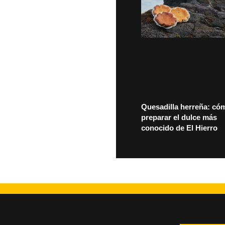
Quesadilla herreña: có
preparar el dulce más
conocido de El Hierro