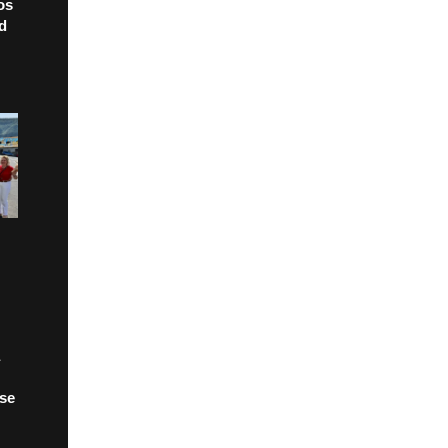
os
ad
 se