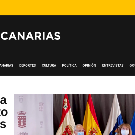
ANARIAS
DEPORTES
CULTURA
POLÍTICA
OPINIÓN
ENTREVISTAS
GO
ra
to
es