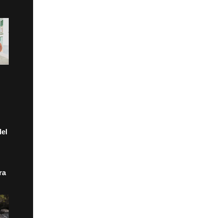
el
ra