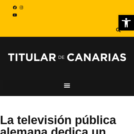
Abr
La televisión pública
alemana dedica un