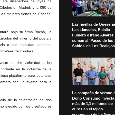
Esta diseñadora de joyas ha
Cibeles en Madrid, y la 080 de
 las mejores tienes de España,
Las huellas de Quesería
Las Llanadas, Eulalia
ntará, bajo su firma Rochà, la
Fumero e Irene Álvarez
írculos del infierno del poeta y
suman al ‘Paseo de los
toria a sus espaldas habiendo
Sabios’ de Los Realejos
ion Week de Londres.
cto es dar visibilidad a los
ortante en la industria de la
iosa plataforma para potenciar
 contará con un evento para la
La campaña de verano d
Bono Consumo inyecta
allá de la celebración de dos
más de 1,1 millones de
ino elegido por los diseñadores
euros en el tejido
económico de La Gome