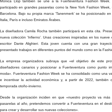
Mónica Llop también se une a la Fuerteventura Fashion Week. 
participado en grandes pasarelas como la New York Fashion Week, 
Barcelona. Bajo su propia marca ‘Tanenmerk’ se ha posicionado en
Italia, París e incluso Emiratos Árabes.
La diseñadora Camila Rocha también participará en esta cita. Prese
nueva colección ‘Infierno’. Unas creaciones inspiradas en los nueve c
escritor Dante Alighieri. Esta joven cuenta con una gran trayec
presentado trabajos en diferentes puntos del mundo como en la Fash
La empresa organizadora subraya que «el objetivo de este proye
diseñadores canarios y posicionar a Fuerteventura como punto imp
moda». Fuerteventura Fashion Week se ha consolidado como una val
e incentivar la actividad económica y, a partir de 2022, también
temporada otoño-invierno.
Desde la organización inciden en que «nuestro proyecto va más 
pasarelas al año, pretendemos convertir a Fuerteventura en el dest
para crear y desarrollar sus nuevas colecciones».