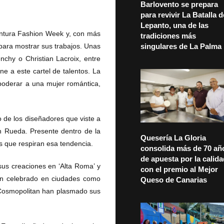
Barlovento se prepara
para revivir La Batalla d
Lepanto, una de las
entura Fashion Week y, con más
tradiciones más
 para mostrar sus trabajos. Unas
singulares de La Palma
chy o Christian Lacroix, entre
ne a este cartel de talentos. La
poderar a una mujer romántica,
 de los diseñadores que viste a
én Rueda. Presente dentro de la
Quesería La Gloria
os que respiran esa tendencia.
consolida más de 70 añ
de apuesta por la calid
sus creaciones en ‘Alta Roma’ y
con el premio al Mejor
an celebrado en ciudades como
Queso de Canarias
 Cosmopolitan han plasmado sus