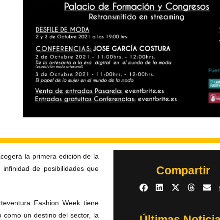
ogerá la primera edición de la
Compartir
nfinidad de posibilidades que
teventura Fashion Week tiene
 como un destino del sector, la
Últimas Notici