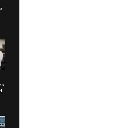
e
os
ad