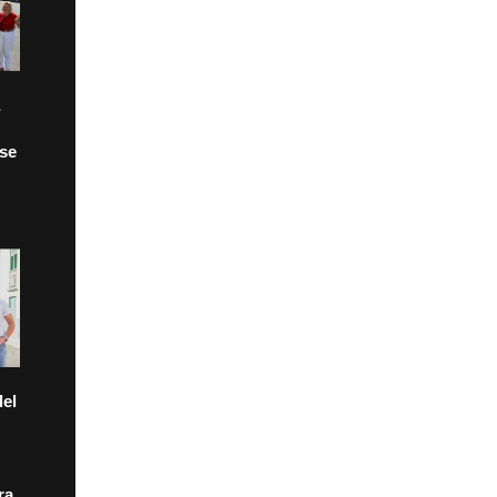
 se
el
ra