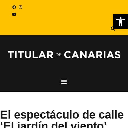
Abr
El espectáculo de calle
‘El jardín del viento’