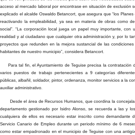
acceso al mercado laboral por encontrase en situación de exclusión so
explicado el alcalde Oswaldo Betancort, que asegura que “los Plane
reactivando la empleabilidad, ya sea en materia de obras como de 
social”. “La corporación local juega un papel muy importante, con 
realidad y al ciudadano que cualquier otra administración y, por lo t
proyectos que redunden en la mejora sustancial de las condiciones
habitantes de nuestro municipio”, considera Betancort.
Para tal fin, el Ayuntamiento de Teguise precisa la contratación d
varios puestos de trabajo pertenecientes a 9 categorías diferentes
públicas, albañil, soldador, pintor, ordenanza, monitor servicios a la co
auxiliar administrativo.
Desde el área de Recursos Humanos, que coordina la concejala O
departamento gestionado por Isidro Alonso, se recuerda a las y lo
cualquiera de ellos es necesario estar inscrito como demandante 
Servicio Canario de Empleo durante un periodo mínimo de 6 meses
como estar empadronado en el municipio de Teguise con una antigü