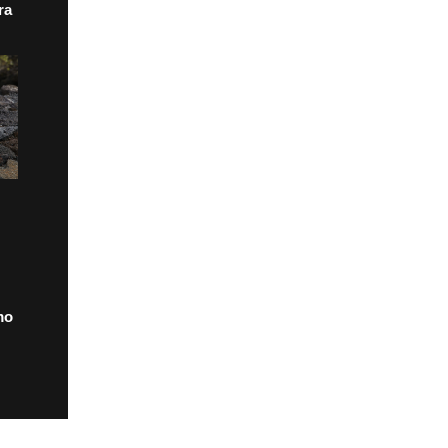
ra
mo