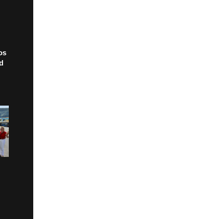
os
ad