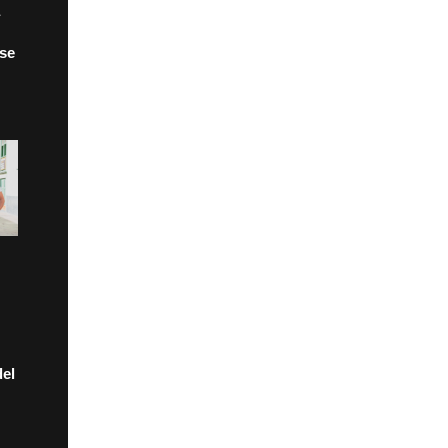
 se
el