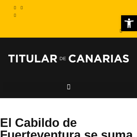
Abr
El Cabildo de
Fuerteventura se suma