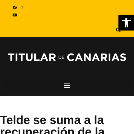
Abr
Telde se suma a la
recuperación de la