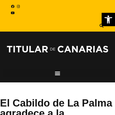
Abr
El Cabildo de La Palma
agradece a la