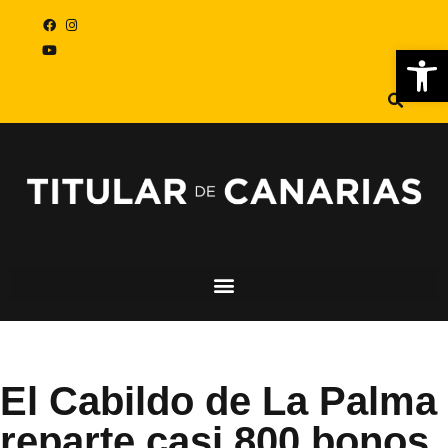
Abr
El Cabildo de La Palma
reparte casi 800 bonos