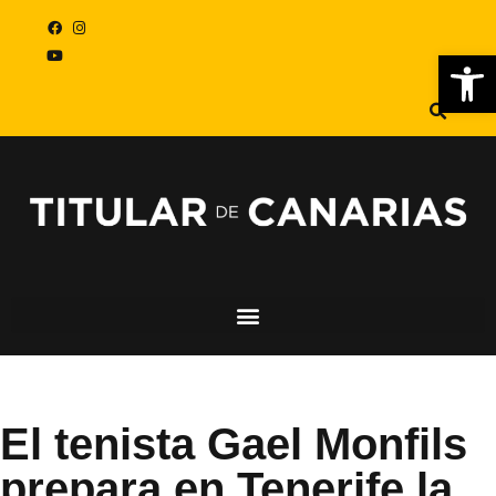
Abr
El tenista Gael Monfils
prepara en Tenerife la