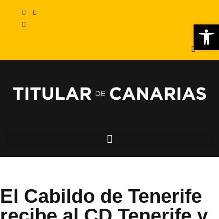
Abr
El Cabildo de Tenerife
recibe al CD Tenerife y