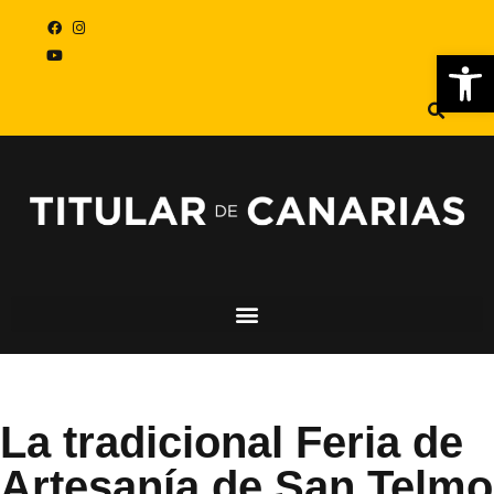
Abr
La tradicional Feria de
Artesanía de San Telmo