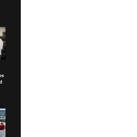
os
ad