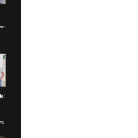
 se
el
ra