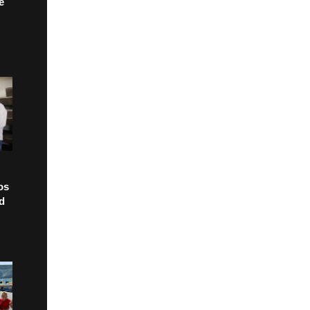
e
os
ad