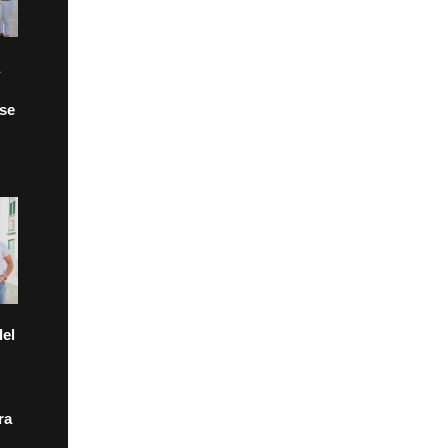
 se
el
ra