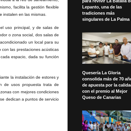
para revivir La Batalla d
Lepanto, una de las
mo, facilita la gestión flexible
tradiciones más
se instalen en las mismas.
singulares de La Palma
 el uso principal, y de salas de
dor o zona social, dos salas de
iacondicionado un local para su
o con las prestaciones acústicas
a cada espacio, dada su función
Quesería La Gloria
nte la instalación de estores y
consolida más de 70 añ
ión de usos propuesta trata de
de apuesta por la calid
con el premio al Mejor
as zonas con mejores condiciones
Queso de Canarias
 se dedican a puntos de servicio