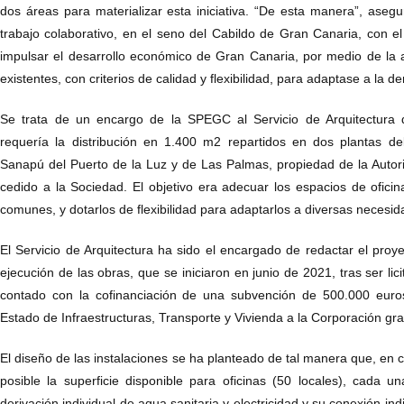
dos áreas para materializar esta iniciativa. “De esta manera”, aseg
trabajo colaborativo, en el seno del Cabildo de Gran Canaria, con e
impulsar el desarrollo económico de Gran Canaria, por medio de la 
existentes, con criterios de calidad y flexibilidad, para adaptase a la 
Se trata de un encargo de la SPEGC al Servicio de Arquitectura d
requería la distribución en 1.400 m2 repartidos en dos plantas del
Sanapú del Puerto de la Luz y de Las Palmas, propiedad de la Autor
cedido a la Sociedad. El objetivo era adecuar los espacios de ofici
comunes, y dotarlos de flexibilidad para adaptarlos a diversas necesid
El Servicio de Arquitectura ha sido el encargado de redactar el proye
ejecución de las obras, que se iniciaron en junio de 2021, tras ser l
contado con la cofinanciación de una subvención de 500.000 euros
Estado de Infraestructuras, Transporte y Vivienda a la Corporación gr
El diseño de las instalaciones se ha planteado de tal manera que, en 
posible la superficie disponible para oficinas (50 locales), cada 
derivación individual de agua sanitaria y electricidad y su conexión in