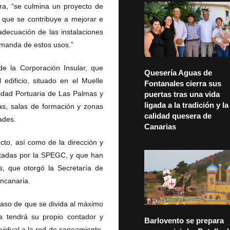
ura, “se culmina un proyecto de
l que se contribuye a mejorar e
adecuación de las instalaciones
demanda de estos usos.”
e la Corporación Insular, que
Quesería Aguas de
 edificio, situado en el Muelle
Fontanales cierra sus
idad Portuaria de Las Palmas y
puertas tras una vida
ligada a la tradición y la
nas, salas de formación y zonas
calidad quesera de
ades.
Canarias
cto, así como de la dirección y
icitadas por la SPEGC, y que han
, que otorgó la Secretaría de
ancanaria.
caso de que se divida al máximo
una tendrá su propio contador y
Barlovento se prepara
dividual a la red de saneamiento,